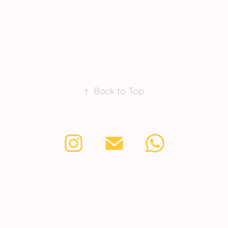
↑
Back to Top