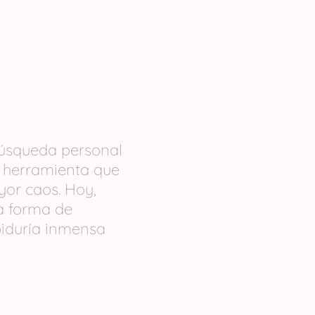
úsqueda personal
a herramienta que
or caos. Hoy,
a forma de
biduría inmensa