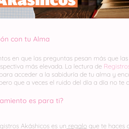
ón con tu Alma
os en que las preguntas pesan más que las 
spectiva más elevada. La lectura de
Registro
ara acceder a la sabiduría de tu alma y enco
 pero que a veces el ruido del día a día no te 
miento es para ti?
gistros Akáshicos es un
regalo
que te haces a