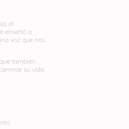
a, el
Me enseñó a
 una voz que nos
a que también
caminar su vida
nto.