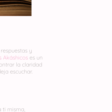
respuestas y
s Akáshicos
es un
ntrar la claridad
deja escuchar.
 ti misma,